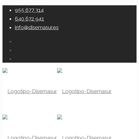
955 677 314
640 672 941
info@disemasur.es