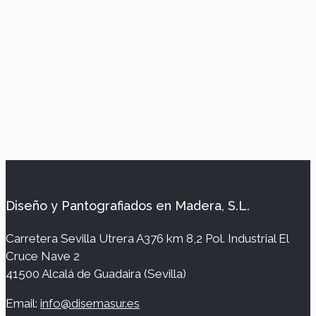
Diseño y Pantografiados en Madera, S.L.
Carretera Sevilla Utrera A376 km 8,2 Pol. Industrial El
Cruce Nave 2
41500 Alcalá de Guadaira (Sevilla)
Email:
info@disemasur.es