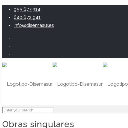
955 677 314
640 672 941
info@disemasur.es
Obras singulares