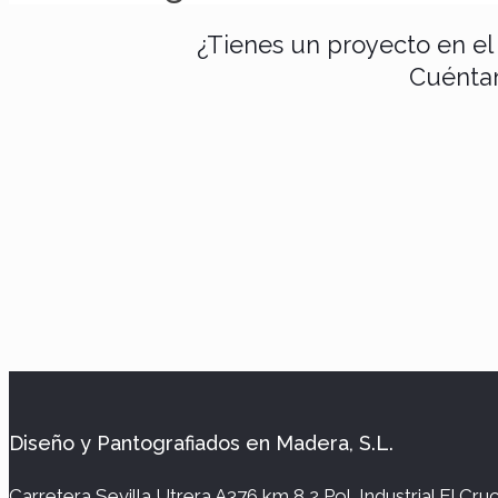
¿Tienes un proyecto en el
Cuéntan
Diseño y Pantografiados en Madera, S.L.
Carretera Sevilla Utrera A376 km 8,2 Pol. Industrial El Cr