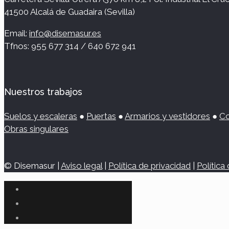
41500 Alcalá de Guadaira (Sevilla)
Email:
info@disemasur.es
Tfnos: 955 677 314 / 640 672 941
Nuestros trabajos
Suelos y escaleras
●
Puertas
●
Armarios y vestidores
●
Co
Obras singulares
© Disemasur |
Aviso legal
|
Política de privacidad
|
Política